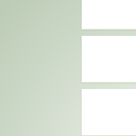
Consultas
que podr
El olvido de
s