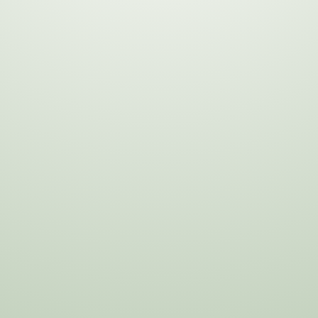
uedes tener la en tus man
$97 USD
$47 USD
(precio lanzamiento)