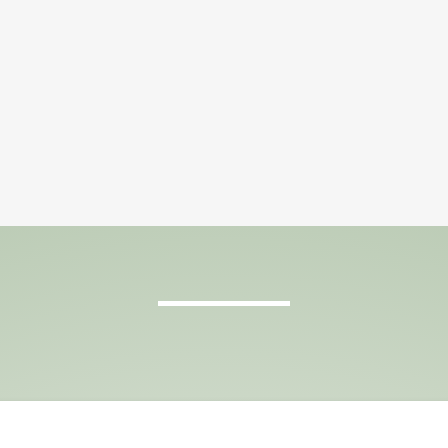
no reemplaza a tu médico o
ESTA GUÍA TE EVI
lementos al azar que no sirven para tu ca