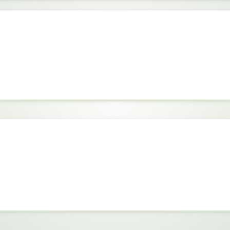
eba y error esperando ver resultados sin s
tomando lo adecuado.
Valor estimado: $400 – $600 USD
(tiempo y desgaste emocional)
Valor real de toda esta información:
+ 1,000 USD