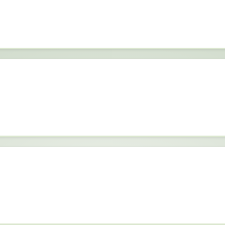
pueden ser contraproducentes.
Valor promedio: $200 – $300 USD
 de orientación solo para saber qué vitam
ías resolver en minutos con esta informaci
Valor aproximado: $400 – $500 USD
 la suplementación masculina porque la fer
olo de nosotras, él también necesita apoy
Valor real: incalculable