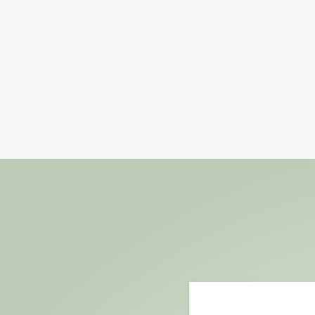
Esta
guía
CON 
Comprar sup