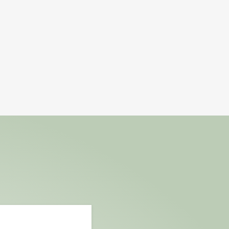
 nutriólogo
TAS …
so o incluso