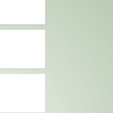
inas tomar
ón clara.
tilidad no es
o.